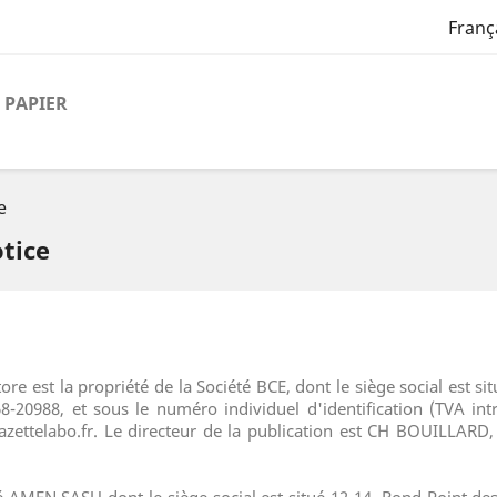
Franç
PAPIER
e
tice
tore est la propriété de la Société BCE, dont le siège social est si
8-20988, et sous le numéro individuel d'identification (TVA i
zettelabo.fr. Le directeur de la publication est CH BOUILLARD,
été AMEN SASU dont le siège social est situé 12-14, Rond Point d