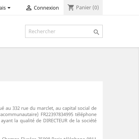
shopping_cart


Panier
(0)
ais
Connexion

tué au 332 rue du marclet, au capital social de
ntracommunautaire) FR22397834995 téléphone
 ayant la qualité de DIRECTEUR de la société
es Champs Elysées 75008 Paris téléphone 0811